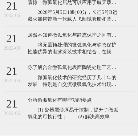
震惊！微弧氧化居然可以应用于航天载人事业
21
2020年5月5日18时00分，长征5号B运
2022-06
载火箭携带新一代载人飞船试验船和柔性
充气货物返回舱试验舱，在中国文昌航天
发射场点火。第一次飞行任务取得圆满成
居然不知道微弧氧化与静态保护之间有什么差异？
21
功，实现了空间站飞行任务的第一次战
将无需预处理的微弧氧化与静态保护
斗，开启了中国载人航天工程第三步任务
2022-06
性能优异的电泳涂装技术相结合，在镁合
的序幕。 据报道，中国科学院上海硅
金表面制备高性能、多用途的陶瓷有机复
酸盐研究所承担了火箭耐磨涂料、高温
合膜，复合膜的性能明显优于单微弧氧化
你了解合金微弧氧化表面陶瓷处理工艺特点吗
21
或传统涂装工艺。 微弧电泳复合处理
微弧氧化技术的研究经历了几十年的
技术具有工艺简单、环保、无排放，处理
2022-06
发展，特别是自交流微弧氧化技术出现以
效率高，膜层综合性能优异，以及对材料
来，取得了飞跃的发展，并向实用化迈出
的适应性强等优点，已成为业界认可的镁
了一大步。然而，由于合金微弧氧化表面
合金环保
分析微弧氧化有哪些功能要点
21
陶瓷处理刚刚开始，存在许多技术问题。
(1) 瓷器层薄厚易于控制，提升了微弧
（1）开发高效节能电源。微弧氧化工
2022-06
氧化的可执行性； (2) 解决高效率：得
艺在加工过程中单位面积能耗大，限制了
到50μm以内的瓷器层微弧氧化只需10-
加工工件的面积。 （2）对氧化膜组织
30min； (3) 使用方便，不需真空泵或
结
超低温标准，前处置工艺流程少，高性价